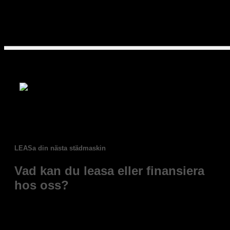
LEASa din nästa städmaskin
Vad kan du leasa eller finansiera
hos oss?
Du kan finansiera stora delar av vårt sortiment, till
exempel: