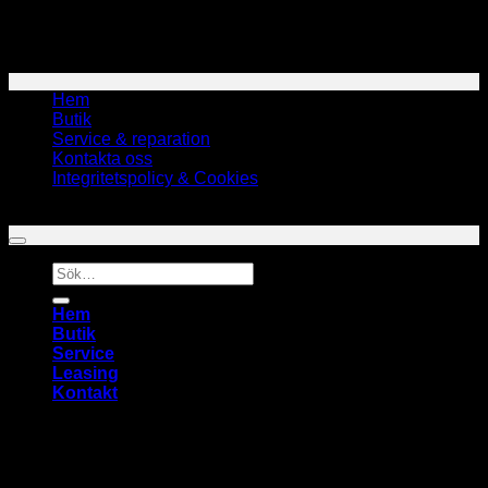
Tel: 070-173 57 66
Mail:
info@bakke.se
Måndag – Fredag: 07:00 – 16:00
Hem
Butik
Service & reparation
Kontakta oss
Integritetspolicy & Cookies
Copyright 2026 ©
Bakke Lokalvårdsteknik AB
Sök
efter:
Hem
Butik
Service
Leasing
Kontakt