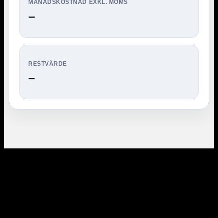
MÅNADSKOSTNAD EXKL. MOMS
–
RESTVÄRDE
–