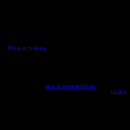
Begagnade städmaskiner
Skurmaskin
Sopmaskin
Dammsugare
Högtryckstvätt
Behöver du istället hyra städmaskin under en kortare
period kan vi hjälpa till med det också!
Kontakta oss idag
Service av städmaskiner
Vi utför professionell
service och reparationer
av
städmaskiner och högtryckstvättar. Vi erbjuder också
leasing
och uthyrning på både nya och begagnade maskiner.
Vi finns nära Stenungsundsområdet men arbetar inom hela
Sverige.
Kontakta oss