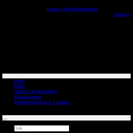
Vi utför professionell
service och reparationer
av
städmaskiner och högtryckstvättar. Vi erbjuder också
leasing
och uthyrning på både nya och begagnade maskiner.
Vi finns nära Stenungsundsområdet men arbetar inom hela
Sverige.
Kontakta oss
Tel: 070-173 57 66
Mail:
info@bakke.se
Måndag – Fredag: 07:00 – 16:00
Hem
Butik
Service & reparation
Kontakta oss
Integritetspolicy & Cookies
Copyright 2026 ©
Bakke Lokalvårdsteknik AB
Sök
efter: