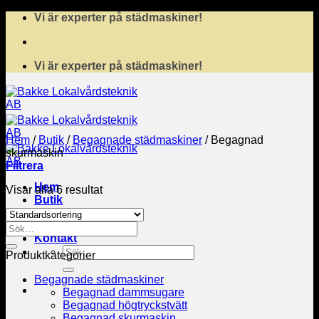
Skip
Vi är experter på städmaskiner!
to
content
Vi är experter på städmaskiner!
Hem
/
Butik
/
Begagnade städmaskiner
/
Begagnad
skurmaskin
Filtrera
Hem
Visar alla 6 resultat
Butik
Service
Leasing
Sök
Kontakt
efter:
Sök
Produktkategorier
efter:
Begagnade städmaskiner
Begagnad dammsugare
Begagnad högtryckstvätt
Begagnad skurmaskin